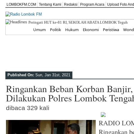
LOMBOKFM.COM
Tentang Kami
Redaksi
Program Acara
Upload Foto An
Peringati HUT ke-81 RI, SEKOLAH ABATA LOMBOK Teguhka
Home
Umum
Politik
Hukum
Ekonomi
Peristiwa
Wonde
Published On:
Sun, Jan 31st, 2021
Ringankan Beban Korban Banjir,
Dilakukan Polres Lombok Tenga
dibaca 329 kali
RADIO LOM
Ringankan be