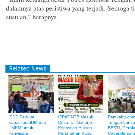
dalamnya atas peristiwa yang terjadi. Semoga ti
susulan,” harapnya.
Related News
ITDC Perkuat
IPPAT NTB Masuk
Pemkab Lom
Bank Muamalat
Kapasitas SDM dan
Desa, Dr. Saharjo:
Tengah Luncu
Raih ketenangan dengan akses yang luas di Bank Muamalat
UMKM untuk
Kepastian Hukum
BESTI, Gerak
Pariwisata
Pertanahan Kunci
Cabai Bersam