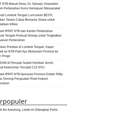
narkoba
T NTB Masuk Desa, Dr. Saharjo: Kepastian
narkotika
ntb
an
m Pertanahan Kunci Kemajuan Masyarakat
iwisata Lombok Timur
penipuan
ab Lombok Tengah Luncurkan BESTI,
Pilkada Lombok
sakan
kan Tanam Cabai Bersama Siswa untuk
ara
likan Inflasi
polres lotim
pns
pungli
pkl
wil IPPAT NTB dan Kantor Pertanahan
narkoba
satpol PP lotim
ok Tengah Perkuat Sinergi untuk Tingkatkan
selong
esnarkoba
sman 1 selong
yanan Pertanahan
ela
TKI
UN
unbk
tambora
hkan Prestasi di Lombok Tengah, Kajari
aik se-NTB Putri Ayu Wulandari Promosi ke
n Progo
PDAM di Penujak Sudah Kembali Jernih,
kat Kekeruhan Tercatat 2,52 NTU
wil IPPAT NTB Apresiasi Promosi Doktor Rifky
r, Dorong Penguatan Riset Hukum
anahan
rpopuler
li Ibu Kandung, Lelaki ini Ditangkap Polisi
-