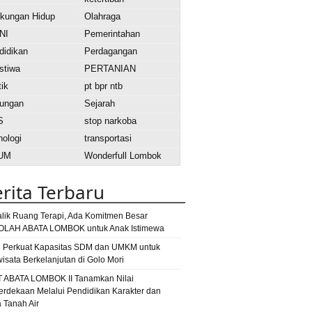
gkungan Hidup
Olahraga
NI
Pemerintahan
didikan
Perdagangan
stiwa
PERTANIAN
tik
pt bpr ntb
ungan
Sejarah
S
stop narkoba
nologi
transportasi
UM
Wonderfull Lombok
ok
Berita Lombok Timur
bansos
rita Terbaru
ta Lombok Utara
DBD
disdukcapil
er
dokter kecil
dokter kecil award 2015
alik Ruang Terapi, Ada Komitmen Besar
dprd
e-warung
gagal panen
LAH ABATA LOMBOK untuk Anak Istimewa
lkar
jembatan
ng rinjani
jalan rusak
 Perkuat Kapasitas SDM dan UMKM untuk
wisata Berkelanjutan di Golo Mori
atan roboh
lombok
lombok fm
lombok
T ABATA LOMBOK II Tanamkan Nilai
bok tengah
rdekaan Melalui Pendidikan Karakter dan
mur
mataram
a Tanah Air
lotim
Maulid Adat