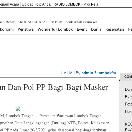
ogram Acara
Upload Foto Anda
RADIO LOMBOK FM di Peta
itmen Besar SEKOLAH ABATA LOMBOK untuk Anak Istimewa
MKM untuk Pariwisata Berkelanjutan di Golo Mori
Ekonomi
Peristiwa
Wonderfull Lombok
Event
Dunia
Kesehatan
P
Nilai Kemerdekaan Melalui Pendidikan Karakter dan Cinta Tanah Air
o: Kepastian Hukum Pertanahan Kunci Kemajuan Masyarakat
BESTI, Gerakan Tanam Cabai Bersama Siswa untuk Kendalikan Inflasi
UMUM
| By
admin 3 lombokfm
COM
an Dan Pol PP Bagi-Bagi Masker
Dun
Eve
Fot
Hu
 Lombok Tengah – Persatuan Wartawan Lombok Tengah
uyuban Duta Lingkungangan (Dutling) NTB, Polres, Kejakasaan
KE
ol PP pada Jumat 26/3/2021 gelar aksi sosial bagi-bagi seribuan
KE