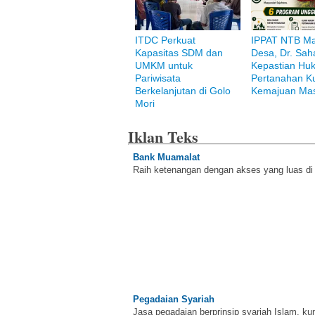
ITDC Perkuat
IPPAT NTB M
Kapasitas SDM dan
Desa, Dr. Saha
UMKM untuk
Kepastian Hu
Pariwisata
Pertanahan K
Berkelanjutan di Golo
Kemajuan Mas
Mori
Iklan Teks
Bank Muamalat
Raih ketenangan dengan akses yang luas d
Pegadaian Syariah
Jasa pegadaian berprinsip syariah Islam, ku