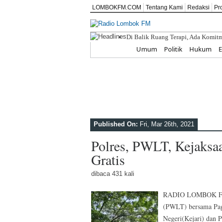
LOMBOKFM.COM
Tentang Kami
Redaksi
Pr
Di Balik Ruang Terapi, Ada Kom
ITDC Perkuat Kapasitas SDM dan U
Home
Umum
Politik
Hukum
SD IT ABATA LOMBOK II Tanamkan 
IPPAT NTB Masuk Desa, Dr. Saharj
Pemkab Lombok Tengah Luncurkan 
Published On:
Fri, Mar 26th, 2021
Polres, PWLT, Kejaksa
Gratis
dibaca 431 kali
RADIO LOMBOK FM,
(PWLT) bersama Pag
Negeri(Kejari) dan P