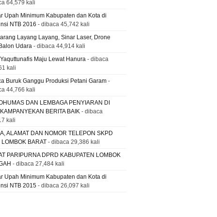
ca 64,579 kali
ar Upah Minimum Kabupaten dan Kota di
insi NTB 2016
- dibaca 45,742 kali
Larang Layang Layang, Sinar Laser, Drone
Balon Udara
- dibaca 44,914 kali
 Yaquttunafis Maju Lewat Hanura
- dibaca
61 kali
a Buruk Ganggu Produksi Petani Garam
-
ca 44,766 kali
OHUMAS DAN LEMBAGA PENYIARAN DI
 KAMPANYEKAN BERITA BAIK
- dibaca
7 kali
A, ALAMAT DAN NOMOR TELEPON SKPD
. LOMBOK BARAT
- dibaca 29,386 kali
AT PARIPURNA DPRD KABUPATEN LOMBOK
GAH
- dibaca 27,484 kali
ar Upah Minimum Kabupaten dan Kota di
insi NTB 2015
- dibaca 26,097 kali