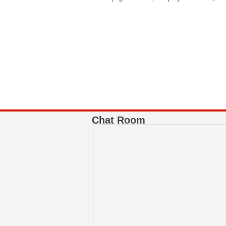
BNI Syariah
Memberikan yang terbaik sesuai kaidah Isla
Chat Room