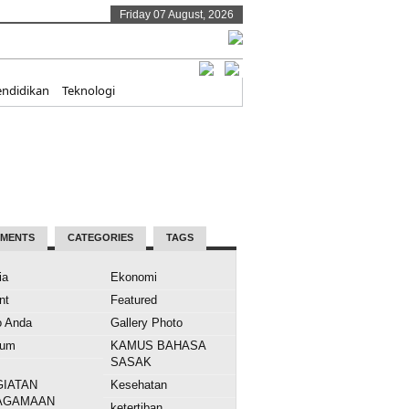
Friday 07 August, 2026
endidikan
Teknologi
MENTS
CATEGORIES
TAGS
ia
Ekonomi
nt
Featured
o Anda
Gallery Photo
kum
KAMUS BAHASA
SASAK
GIATAN
Kesehatan
AGAMAAN
ketertiban