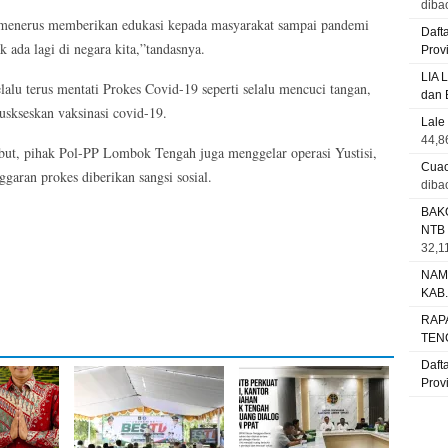
diba
rus menerus memberikan edukasi kepada masyarakat sampai pandemi
Daft
k ada lagi di negara kita,”tandasnya.
Prov
LIA 
lu terus mentati Prokes Covid-19 seperti selalu mencuci tangan,
dan 
uskseskan vaksinasi covid-19.
Lale
44,8
sebut, pihak Pol-PP Lombok Tengah juga menggelar operasi Yustisi,
Cuac
aran prokes diberikan sangsi sosial.
diba
BAK
NTB
32,11
NAM
KAB
RAP
TEN
Daft
Prov