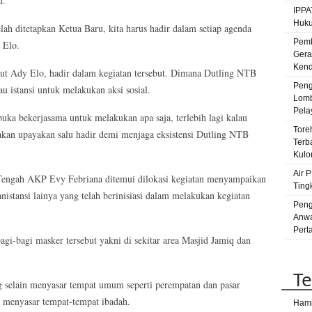
u.
IPPA
Bay
Huku
elah ditetapkan Ketua Baru, kita harus hadir dalam setiap agenda
Par
Pemk
 Elo.
peru
Gera
Ut
Kenda
t Ady Elo, hadir dalam kegiatan tersebut. Dimana Dutling NTB
Peng
sat
 istansi untuk melakukan aksi sosial.
Lomb
satr
Pela
uka bekerjasama untuk melakukan apa saja, terlebih lagi kalau
Su
Tore
 akan upayakan salu hadir demi menjaga eksistensi Dutling NTB
Terb
Kulo
Air 
Tengah AKP Evy Febriana ditemui dilokasi kegiatan menyampaikan
Ting
istansi lainya yang telah berinisiasi dalam melakukan kegiatan
Peng
Anwa
Pert
agi-bagi masker tersebut yakni di sekitar area Masjid Jamiq dan
Te
ng selain menyasar tempat umum seperti perempatan dan pasar
ga menyasar tempat-tempat ibadah.
Hami