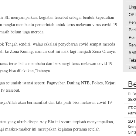
Lin
OPI
 SE menyampaikan, kegiatan tersebut sebagai bentuk kepedulian
Pen
 rangka membantu pemerintah untuk terus melawan virus covid-19
Peri
 masih belum juga mereda.
Poli
 Tengah sendiri, walau eskalasi penyebaran covid sempat mereda
Ren
li ke Zona Kuning, namun saat ini naik lagi menjadi Zona Oranye.
SM
Tek
arus terus bahu-membahu dan bersinergi terus melawan covid 19
UM
 yang bisa dilakukan,”katanya.
ah
Be
an sejumlah istansi seperti Paguyuban Dutling NTB, Polres, Kejari
Beri
19 tersebut.
dokt
Di B
SEKO
dpp go
insyaAllah akan bermamfaat dan kita pasti bisa melawan covid 19
gunu
ITDC
Pari
jemb
au yang akrab disapa Ady Elo ini secara terpisah menyampaikan,
SD I
lom
Keme
gi masker-masker ini merupakan kegiatan pertama setelah
ti
Cint