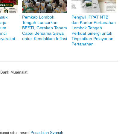
asuk
Pemkab Lombok
Pengwil IPPAT NTB
rjo:
Tengah Luncurkan
dan Kantor Pertanahan
kum
BESTI, Gerakan Tanam
Lombok Tengah
unci
Cabai Bersama Siswa
Perkuat Sinergi untuk
yarakat
untuk Kendalikan Inflasi
Tingkatkan Pelayanan
Pertanahan
i Bank Muamalat
njungi situs resmi
Pegadaian Syariah