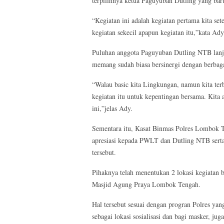
terpilihnya ketua Paguyuban Dutling yang bar
“Kegiatan ini adalah kegiatan pertama kita set
kegiatan sekecil apapun kegiatan itu,”kata Ady
Puluhan anggota Paguyuban Dutling NTB lanju
memang sudah biasa bersinergi dengan berbagau
“Walau basic kita Lingkungan, namun kita terb
kegiatan itu untuk kepentingan bersama. Kita
ini,”jelas Ady.
Sementara itu, Kasat Binmas Polres Lombok 
apresiasi kepada PWLT dan Dutling NTB sertan
tersebut.
Pihaknya telah menentukan 2 lokasi kegiatan b
Masjid Agung Praya Lombok Tengah.
Hal tersebut sesuai dengan progran Polres ya
sebagai lokasi sosialisasi dan bagi masker, ju