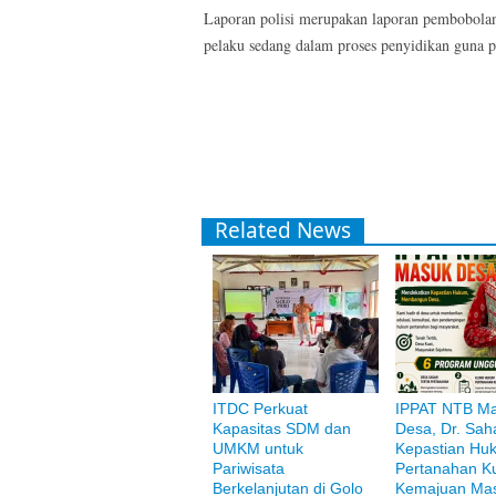
Laporan polisi merupakan laporan pembobola
pelaku sedang dalam proses penyidikan guna 
Related News
ITDC Perkuat
IPPAT NTB M
Kapasitas SDM dan
Desa, Dr. Saha
UMKM untuk
Kepastian Hu
Bank Muamalat
Pariwisata
Pertanahan K
Raih ketenangan dengan akses yang luas d
Berkelanjutan di Golo
Kemajuan Mas