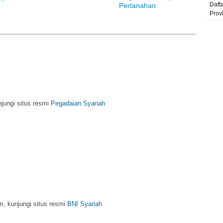
Daft
Pertanahan
Prov
njungi situs resmi
Pegadaian Syariah
m, kunjungi situs resmi
BNI Syariah