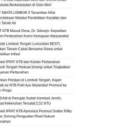
wisata Berkelanjutan di Golo Mori
T ABATA LOMBOK II Tanamkan Nilai
rdekaan Melalui Pendidikan Karakter dan
a Tanah Air
T NTB Masuk Desa, Dr. Saharjo: Kepastian
m Pertanahan Kunci Kemajuan Masyarakat
ab Lombok Tengah Luncurkan BESTI,
kan Tanam Cabai Bersama Siswa untuk
likan Inflasi
wil IPPAT NTB dan Kantor Pertanahan
ok Tengah Perkuat Sinergi untuk Tingkatkan
yanan Pertanahan
hkan Prestasi di Lombok Tengah, Kajari
aik se-NTB Putri Ayu Wulandari Promosi ke
n Progo
PDAM di Penujak Sudah Kembali Jernih,
kat Kekeruhan Tercatat 2,52 NTU
wil IPPAT NTB Apresiasi Promosi Doktor Rifky
r, Dorong Penguatan Riset Hukum
anahan