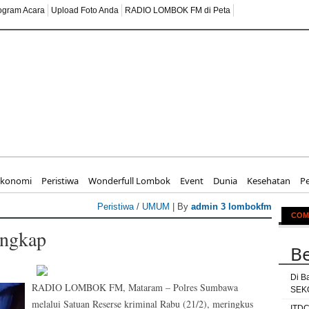
ogram Acara
Upload Foto Anda
RADIO LOMBOK FM di Peta
 UMKM untuk Par
Ekonomi
Peristiwa
Wonderfull Lombok
Event
Dunia
Kesehatan
P
Peristiwa
/
UMUM
| By
admin 3 lombokfm
COM
angkap
Be
Di B
RADIO LOMBOK FM, Mataram – Polres Sumbawa
SEKO
melalui Satuan Reserse kriminal Rabu (21/2), meringkus
ITDC