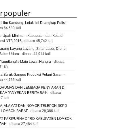
rpopuler
li Ibu Kandung, Lelaki ini Ditangkap Polisi
-
ca 64,580 kali
ar Upah Minimum Kabupaten dan Kota di
insi NTB 2016
- dibaca 45,742 kali
Larang Layang Layang, Sinar Laser, Drone
Balon Udara
- dibaca 44,914 kali
 Yaquttunafis Maju Lewat Hanura
- dibaca
61 kali
a Buruk Ganggu Produksi Petani Garam
-
ca 44,766 kali
OHUMAS DAN LEMBAGA PENYIARAN DI
 KAMPANYEKAN BERITA BAIK
- dibaca
7 kali
A, ALAMAT DAN NOMOR TELEPON SKPD
. LOMBOK BARAT
- dibaca 29,386 kali
AT PARIPURNA DPRD KABUPATEN LOMBOK
GAH
- dibaca 27,484 kali