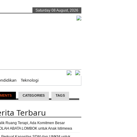
Saturday 08 August, 2026
endidikan
Teknologi
MENTS
CATEGORIES
TAGS
rita Terbaru
alik Ruang Terapi, Ada Komitmen Besar
LAH ABATA LOMBOK untuk Anak Istimewa
 Perkuat Kapasitas SDM dan UMKM untuk