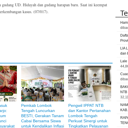
n gudang UD. Hidayah dan gudang harapan baru. Saat ini keempat
Te
perkembangan kasus. (07/017).
Hami
diba
Daft
Prov
LIA 
dan 
Lale
44,8
Cuac
diba
BAK
NTB
32,11
NAM
asuk
Pemkab Lombok
Pengwil IPPAT NTB
KAB
rjo:
Tengah Luncurkan
dan Kantor Pertanahan
kum
BESTI, Gerakan Tanam
Lombok Tengah
RAP
unci
Cabai Bersama Siswa
Perkuat Sinergi untuk
i Bank Muamalat
TEN
yarakat
untuk Kendalikan Inflasi
Tingkatkan Pelayanan