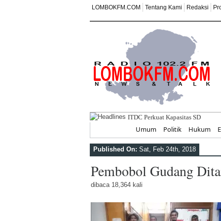
LOMBOKFM.COM
Tentang Kami
Redaksi
Pr
ITDC Perkuat Kapasitas SDM dan
Home
Umum
Politik
Hukum
Published On:
Sat, Feb 24th, 2018
Pembobol Gudang Dit
dibaca 18,364 kali