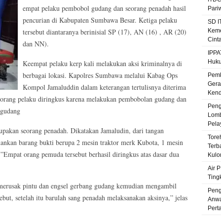
empat pelaku pembobol gudang dan seorang penadah hasil
Pari
pencurian di Kabupaten Sumbawa Besar. Ketiga pelaku
SD I
tersebut diantaranya berinisial SP (17), AN (16) , AR (20)
Keme
Cint
dan NN).
IPPA
Huku
Keempat pelaku kerp kali melakukan aksi kriminalnya di
berbagai lokasi. Kapolres Sumbawa melalui Kabag Ops
Pemk
Gera
Kompol Jamaluddin dalam keterangan tertulisnya diterima
Kenda
orang pelaku diringkus karena melakukan pembobolan gudang dan
Peng
 gudang
Lomb
Pela
upakan seorang penadah. Dikatakan Jamaludin, dari tangan
Tore
nkan barang bukti berupa 2 mesin traktor merk Kubota, 1 mesin
Terb
”Empat orang pemuda tersebut berhasil diringkus atas dasar dua
Kulo
Air 
Ting
 merusak pintu dan engsel gerbang gudang kemudian mengambil
Peng
but, setelah itu barulah sang penadah melaksanakan aksinya,” jelas
Anwa
Pert