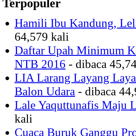
Terpopuler
Hamili Ibu Kandung, Lela
64,579 kali
Daftar Upah Minimum Ka
NTB 2016
- dibaca 45,74
LIA Larang Layang Layan
Balon Udara
- dibaca 44,
Lale Yaquttunafis Maju 
kali
Cuaca Buruk Ganggu Pro