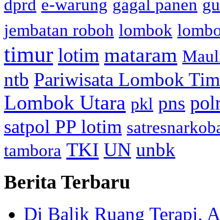
dprd
e-warung
gagal panen
gu
jembatan roboh
lombok
lomb
timur
mataram
lotim
Maul
ntb
Pariwisata Lombok Tim
Lombok Utara
pol
pns
pkl
satpol PP lotim
satresnarkob
TKI
UN
unbk
tambora
Berita Terbaru
Di Balik Ruang Terapi