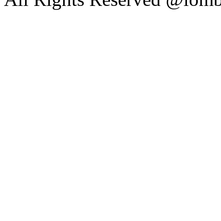
482.765
All Rights Reserved @lom