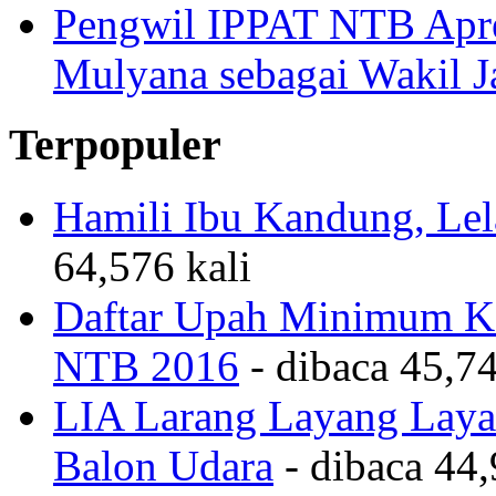
Anwar, Dorong Penguata
Pengwil IPPAT NTB Apre
Mulyana sebagai Wakil 
Terpopuler
Hamili Ibu Kandung, Lela
64,576 kali
Daftar Upah Minimum Ka
NTB 2016
- dibaca 45,74
LIA Larang Layang Layan