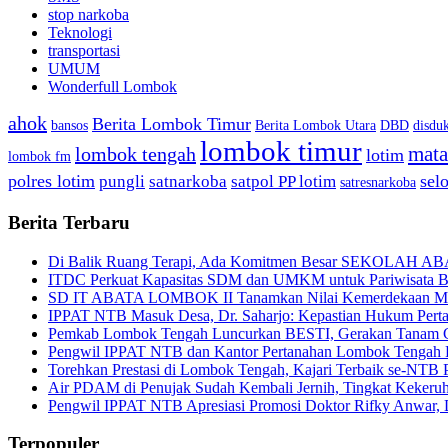
stop narkoba
Teknologi
transportasi
UMUM
Wonderfull Lombok
ahok
Berita Lombok Timur
bansos
Berita Lombok Utara
DBD
disduk
lombok timur
mat
lombok tengah
lotim
lombok fm
polres lotim
sel
pungli
satnarkoba
satpol PP lotim
satresnarkoba
Berita Terbaru
Di Balik Ruang Terapi, Ada Komitmen Besar SEKOLAH A
ITDC Perkuat Kapasitas SDM dan UMKM untuk Pariwisata Be
SD IT ABATA LOMBOK II Tanamkan Nilai Kemerdekaan Melal
IPPAT NTB Masuk Desa, Dr. Saharjo: Kepastian Hukum Pert
Pemkab Lombok Tengah Luncurkan BESTI, Gerakan Tanam Cab
Pengwil IPPAT NTB dan Kantor Pertanahan Lombok Tengah Pe
Torehkan Prestasi di Lombok Tengah, Kajari Terbaik se-NTB 
Air PDAM di Penujak Sudah Kembali Jernih, Tingkat Kekeru
Pengwil IPPAT NTB Apresiasi Promosi Doktor Rifky Anwar, 
Terpopuler