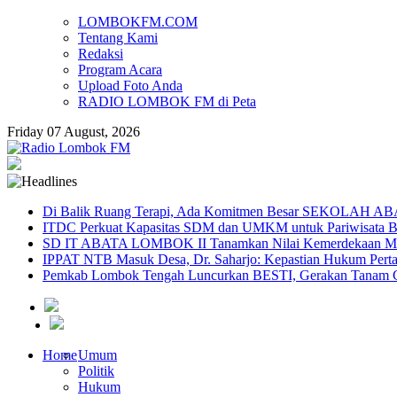
LOMBOKFM.COM
Tentang Kami
Redaksi
Program Acara
Upload Foto Anda
RADIO LOMBOK FM di Peta
Friday 07 August, 2026
Di Balik Ruang Terapi, Ada Komitmen Besar SEKOLAH A
ITDC Perkuat Kapasitas SDM dan UMKM untuk Pariwisata Be
SD IT ABATA LOMBOK II Tanamkan Nilai Kemerdekaan Melal
IPPAT NTB Masuk Desa, Dr. Saharjo: Kepastian Hukum Pert
Pemkab Lombok Tengah Luncurkan BESTI, Gerakan Tanam Cab
Home
Umum
Politik
Hukum