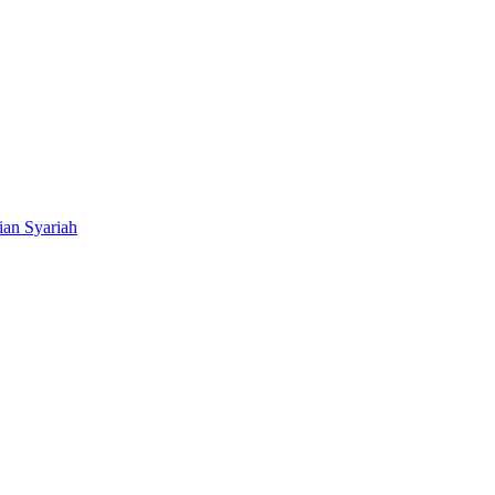
ian Syariah
BNI Syariah