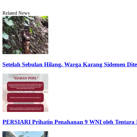
Related News
Setelah Sebulan Hilang, Warga Karang Sidemen Di
PERSIARI Prihatin Penahanan 9 WNI oleh Tentara Is