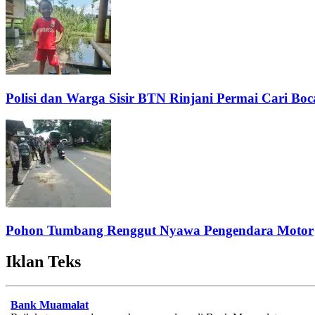
Polisi dan Warga Sisir BTN Rinjani Permai Cari Bo
Pohon Tumbang Renggut Nyawa Pengendara Motor
Iklan Teks
Bank Muamalat