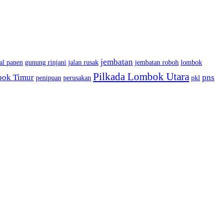
jembatan
al panen
gunung rinjani
jalan rusak
jembatan roboh
lombok
Pilkada Lombok Utara
bok Timur
pns
penipuan
perusakan
pkl