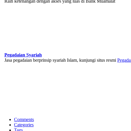
Raih ketenangan dengan akses yang luas di Bank Muamalat
Pegadaian Syariah
Jasa pegadaian berprinsip syariah Islam, kunjungi situs resmi
Pegada
BNI Syariah
Memberikan yang terbaik sesuai kaidah Islam, kunjungi situs resmi
Comments
Categories
Tags