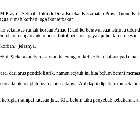
ya – Sebuah Toko di Desa Beleka, Kecamatan Praya Timur, Kabupat
gga rumah korban juga ikut terbakar.
sekaligus rumah korban Amaq Riani itu berawal saat istrinya tidur di 
 kemudian mengamankan botol-botol bensin supaya api tidak membesar.
korban,” jelasnya.
but. Sedangkan berdasarkan keterangan dari korban bahwa pada malam s
al dari arus pendek listrik, namun sejauh ini kita belum berani mema
 memadamkan api dengan alat seadanya. Api dapat dipadamkan sekita
 kerugian sampai ratusan juta. Kita belum tahu penyebab kebakaran, 