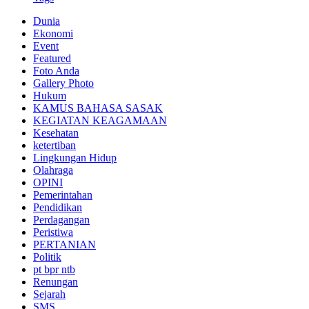
Dunia
Ekonomi
Event
Featured
Foto Anda
Gallery Photo
Hukum
KAMUS BAHASA SASAK
KEGIATAN KEAGAMAAN
Kesehatan
ketertiban
Lingkungan Hidup
Olahraga
OPINI
Pemerintahan
Pendidikan
Perdagangan
Peristiwa
PERTANIAN
Politik
pt bpr ntb
Renungan
Sejarah
SMS