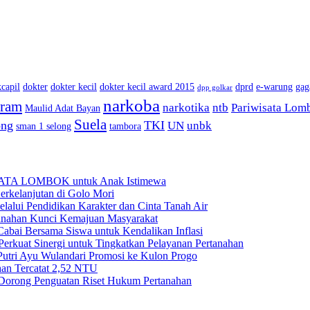
capil
dokter
dokter kecil
dokter kecil award 2015
dprd
e-warung
gag
dpp golkar
narkoba
aram
narkotika
ntb
Pariwisata Lom
Maulid Adat Bayan
Suela
ong
TKI
UN
unbk
sman 1 selong
tambora
BATA LOMBOK untuk Anak Istimewa
rkelanjutan di Golo Mori
ui Pendidikan Karakter dan Cinta Tanah Air
anahan Kunci Kemajuan Masyarakat
ai Bersama Siswa untuk Kendalikan Inflasi
rkuat Sinergi untuk Tingkatkan Pelayanan Pertanahan
Putri Ayu Wulandari Promosi ke Kulon Progo
han Tercatat 2,52 NTU
Dorong Penguatan Riset Hukum Pertanahan