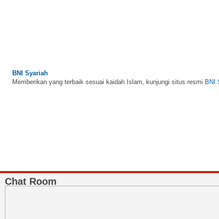
BNI Syariah
Memberikan yang terbaik sesuai kaidah Islam, kunjungi situs resmi
BNI 
Bank Muamalat
Raih ketenangan dengan akses yang luas di Bank Muamalat
Chat Room