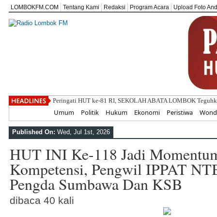
LOMBOKFM.COM
Tentang Kami
Redaksi
Program Acara
Upload Foto An
Peringati HUT ke-81 RI, SEKOLAH ABATA LOMBOK Teguhka
Home
Umum
Politik
Hukum
Ekonomi
Peristiwa
Wonde
Published On:
Wed, Jul 1st, 2026
HUT INI Ke-118 Jadi Momentum
Kompetensi, Pengwil IPPAT NTB
Pengda Sumbawa Dan KSB
dibaca 40 kali