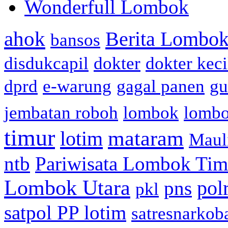
Wonderfull Lombok
ahok
Berita Lombok
bansos
disdukcapil
dokter
dokter keci
dprd
e-warung
gagal panen
gu
jembatan roboh
lombok
lomb
timur
mataram
lotim
Maul
ntb
Pariwisata Lombok Tim
Lombok Utara
pol
pns
pkl
satpol PP lotim
satresnarkob