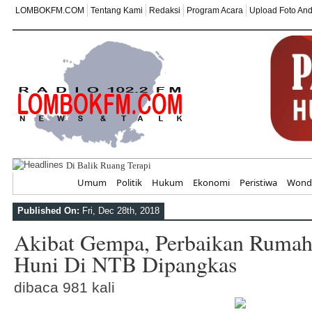
LOMBOKFM.COM
Tentang Kami
Redaksi
Program Acara
Upload Foto An
Di Balik Ruang Terapi, Ada Komitmen Besar
Home
Umum
Politik
Hukum
Ekonomi
Peristiwa
Wonde
Published On:
Fri, Dec 28th, 2018
Akibat Gempa, Perbaikan Rumah
Huni Di NTB Dipangkas
dibaca 981 kali