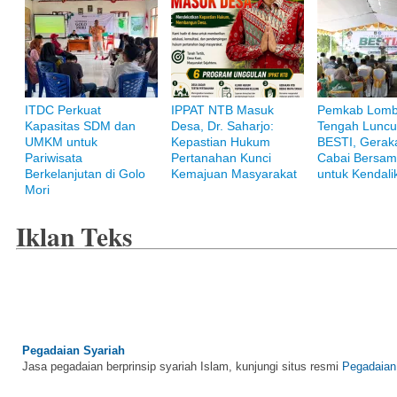
ITDC Perkuat
IPPAT NTB Masuk
Pemkab Lom
Kapasitas SDM dan
Desa, Dr. Saharjo:
Tengah Luncu
UMKM untuk
Kepastian Hukum
BESTI, Gerak
Bank Muamalat
Pariwisata
Pertanahan Kunci
Cabai Bersam
Raih ketenangan dengan akses yang luas di Bank Muamalat
Berkelanjutan di Golo
Kemajuan Masyarakat
untuk Kendalik
Mori
Iklan Teks
Pegadaian Syariah
Jasa pegadaian berprinsip syariah Islam, kunjungi situs resmi
Pegadaian