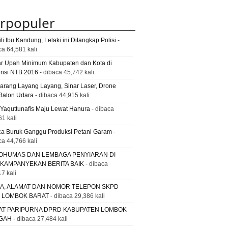
rpopuler
li Ibu Kandung, Lelaki ini Ditangkap Polisi
-
ca 64,581 kali
ar Upah Minimum Kabupaten dan Kota di
insi NTB 2016
- dibaca 45,742 kali
Larang Layang Layang, Sinar Laser, Drone
Balon Udara
- dibaca 44,915 kali
 Yaquttunafis Maju Lewat Hanura
- dibaca
61 kali
a Buruk Ganggu Produksi Petani Garam
-
ca 44,766 kali
OHUMAS DAN LEMBAGA PENYIARAN DI
 KAMPANYEKAN BERITA BAIK
- dibaca
7 kali
A, ALAMAT DAN NOMOR TELEPON SKPD
. LOMBOK BARAT
- dibaca 29,386 kali
AT PARIPURNA DPRD KABUPATEN LOMBOK
GAH
- dibaca 27,484 kali