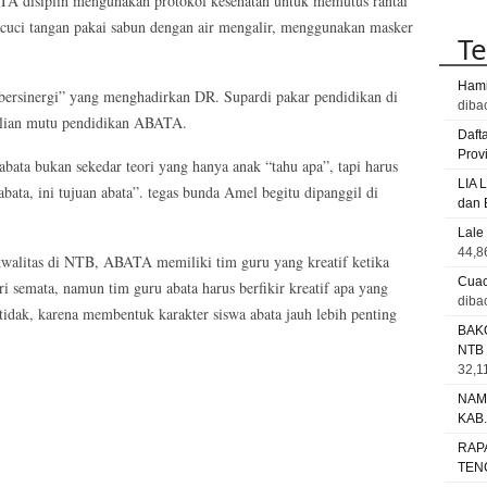
TA disiplin mengunakan protokol kesehatan untuk memutus rantai
 cuci tangan pakai sabun dengan air mengalir, menggunakan masker
Te
Hami
bersinergi” yang menghadirkan DR. Supardi pakar pendidikan di
diba
alian mutu pendidikan ABATA.
Daft
Prov
abata bukan sekedar teori yang hanya anak “tahu apa”, tapi harus
LIA 
abata, ini tujuan abata”. tegas bunda Amel begitu dipanggil di
dan 
Lale
44,8
kwalitas di NTB, ABATA memiliki tim guru yang kreatif ketika
Cuac
 semata, namun tim guru abata harus berfikir kreatif apa yang
diba
 tidak, karena membentuk karakter siswa abata jauh lebih penting
BAK
NTB
32,11
NAM
KAB
RAP
TEN