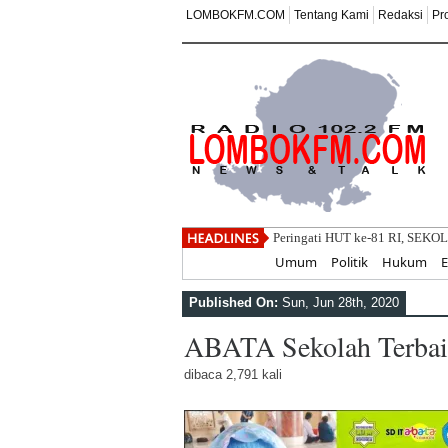
LOMBOKFM.COM
Tentang Kami
Redaksi
Pr
Di Balik
Home
Umum
Politik
Hukum
Published On:
Sun, Jun 28th, 2020
ABATA Sekolah Terba
dibaca 2,791 kali