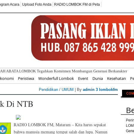
ogram Acara
Upload Foto Anda
RADIO LOMBOK FM di Peta
Ekonomi
Peristiwa
Wonderfull Lombok
Event
Dunia
Kesehatan
P
Pendidikan
/
UMUM
| By
admin 3 lombokfm
COM
ik Di NTB
Be
Peri
RADIO LOMBOK FM, Mataram – Kita harus sepakat
LOM
bahwa manusia memang tempat salah dan lupa. Namun
Gene