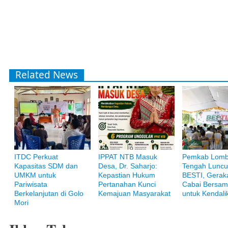
Related News
ITDC Perkuat
IPPAT NTB Masuk
Pemkab Lom
Kapasitas SDM dan
Desa, Dr. Saharjo:
Tengah Luncu
UMKM untuk
Kepastian Hukum
BESTI, Gerak
Bank Muamalat
Pariwisata
Pertanahan Kunci
Cabai Bersam
Raih ketenangan dengan akses yang luas di Bank Muamalat
Berkelanjutan di Golo
Kemajuan Masyarakat
untuk Kendalik
Mori