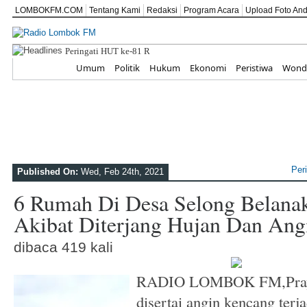
LOMBOKFM.COM
Tentang Kami
Redaksi
Program Acara
Upload Foto An
Peringati HUT ke-81 RI, SEKOLAH ABATA
Home
Umum
Politik
Hukum
Ekonomi
Peristiwa
Wonde
Per
Published On:
Wed, Feb 24th, 2021
6 Rumah Di Desa Selong Belana
Akibat Diterjang Hujan Dan An
dibaca 419 kali
RADIO LOMBOK FM,Praya 
disertai angin kencang ter