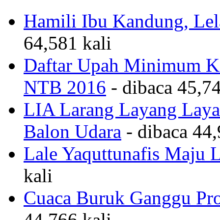
Hamili Ibu Kandung, Lela
64,581 kali
Daftar Upah Minimum Ka
NTB 2016
- dibaca 45,74
LIA Larang Layang Layan
Balon Udara
- dibaca 44,
Lale Yaquttunafis Maju 
kali
Cuaca Buruk Ganggu Pro
44,766 kali