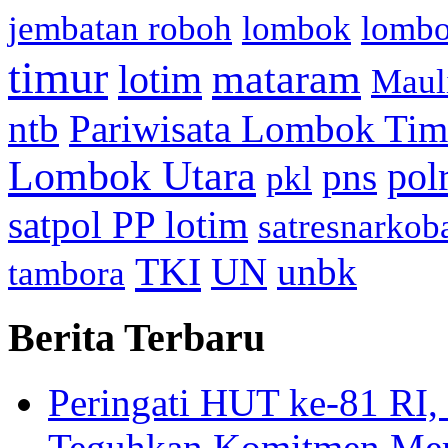
jembatan roboh
lombok
lomb
timur
mataram
lotim
Maul
ntb
Pariwisata Lombok Tim
Lombok Utara
pol
pns
pkl
satpol PP lotim
satresnarkob
TKI
UN
unbk
tambora
Berita Terbaru
Peringati HUT ke-81
Teguhkan Komitmen Mem