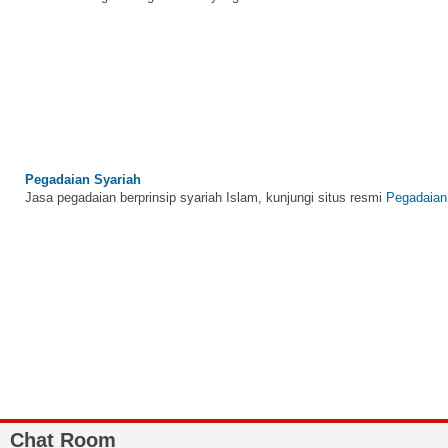
Pegadaian Syariah
Jasa pegadaian berprinsip syariah Islam, kunjungi situs resmi
Pegadaian
BNI Syariah
Memberikan yang terbaik sesuai kaidah Islam, kunjungi situs resmi
BNI 
Chat Room