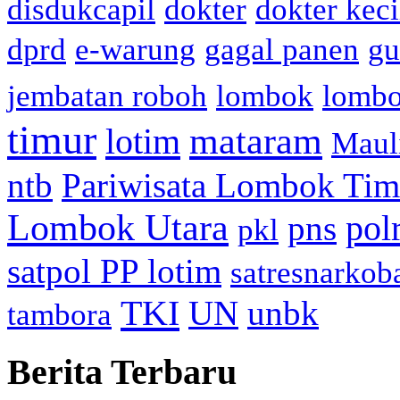
disdukcapil
dokter
dokter keci
dprd
e-warung
gagal panen
gu
jembatan roboh
lombok
lomb
timur
mataram
lotim
Maul
ntb
Pariwisata Lombok Tim
Lombok Utara
pol
pns
pkl
satpol PP lotim
satresnarkob
TKI
UN
unbk
tambora
Berita Terbaru