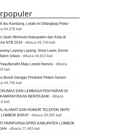
rpopuler
li Ibu Kandung, Lelaki ini Ditangkap Polisi
-
ca 64,576 kali
ar Upah Minimum Kabupaten dan Kota di
insi NTB 2016
- dibaca 45,740 kali
Larang Layang Layang, Sinar Laser, Drone
Balon Udara
- dibaca 44,913 kali
 Yaquttunafis Maju Lewat Hanura
- dibaca
59 kali
a Buruk Ganggu Produksi Petani Garam
-
ca 44,766 kali
OHUMAS DAN LEMBAGA PENYIARAN DI
 KAMPANYEKAN BERITA BAIK
- dibaca
6 kali
A, ALAMAT DAN NOMOR TELEPON SKPD
. LOMBOK BARAT
- dibaca 29,385 kali
AT PARIPURNA DPRD KABUPATEN LOMBOK
GAH
- dibaca 27,483 kali