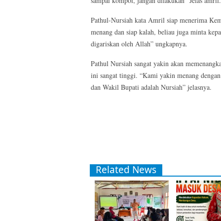
sampai kompoi, jangan dilakukan” Jelas amril.
Pathul-Nursiah kata Amril siap menerima Ke
menang dan siap kalah, beliau juga minta ke
digariskan oleh Allah” ungkapnya.
Pathul Nursiah sangat yakin akan memenangka
ini sangat tinggi. “Kami yakin menang dengan s
dan Wakil Bupati adalah Nursiah” jelasnya.
Related News