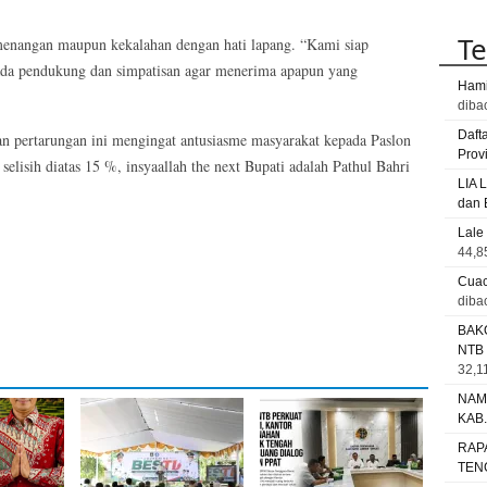
Te
menangan maupun kekalahan dengan hati lapang. “Kami siap
pada pendukung dan simpatisan agar menerima apapun yang
Hami
diba
Daft
n pertarungan ini mengingat antusiasme masyarakat kepada Paslon
Prov
elisih diatas 15 %, insyaallah the next Bupati adalah Pathul Bahri
LIA 
dan 
Lale
44,8
Cuac
diba
BAK
NTB
32,11
NAM
KAB
RAP
TEN