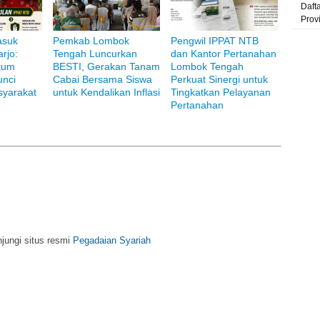
Daft
Prov
asuk
Pemkab Lombok
Pengwil IPPAT NTB
rjo:
Tengah Luncurkan
dan Kantor Pertanahan
kum
BESTI, Gerakan Tanam
Lombok Tengah
unci
Cabai Bersama Siswa
Perkuat Sinergi untuk
i Bank Muamalat
yarakat
untuk Kendalikan Inflasi
Tingkatkan Pelayanan
Pertanahan
njungi situs resmi
Pegadaian Syariah