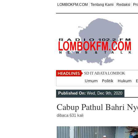
LOMBOKFM.COM
Tentang Kami
Redaksi
Pr
SD IT ABATA LOMBOK II Tanam
Home
Umum
Politik
Hukum
Published On:
Wed, Dec 9th, 2020
Cabup Pathul Bahri Ny
dibaca 631 kali