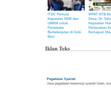
ITDC Perkuat
IPPAT NTB M
Kapasitas SDM dan
Desa, Dr. Saha
UMKM untuk
Kepastian Hu
Bank Muamalat
Pariwisata
Pertanahan K
Raih ketenangan dengan akses yang luas d
Berkelanjutan di Golo
Kemajuan Mas
Mori
Iklan Teks
Pegadaian Syariah
Jasa pegadaian berprinsip syariah Islam, ku