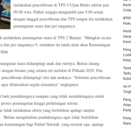
melakukan pencoblosan di TPS 9 Ujian Rintis sekitar jam
Keme
Cint
09.00 wita. Pathul sengaja mengambil jam 9.00 sesuai
dengan tanggal pencoblosan dan TPS tempat dia melakukan
IPPA
Huku
pemungutan suara dan jari tangannya.
Pemk
Gera
h melakukan pemungutan suara di TPS 2 Batujai. “Mungkin secara
Kenda
ita dan jari tangannya 9, mudahan ini tanda alam akan Kemenangan
Peng
illah.
Lomb
Pela
ungutan suara didampingi anak dan istrinya. Beliau datang
Tore
i dengan busana yang selama ini melekat di Pilkada 2020. Pun
Terb
pencoblosan didampingi istri dan anaknya. “Sebelum pencoblosan
Kulo
 agar dilancarkan segala urusannya” ungkapnya.
Air 
Ting
at baik pendukungnya maupun yang tidak mendukungnya untuk
Peng
 proses pemungutan hingga perhitungan selesai.
Anwa
 tidak melakukan eforia yang berlebihan apalagi sampai
Pert
. “Beliau menghimbau pendukungnya agar tidak berlebihan
Peng
 kemenangan bagi Pathul Nursiah, yang normal saja, apalagi
Nana