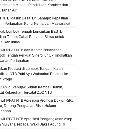
rdekaan Melalui Pendidikan Karakter dan
a Tanah Air
T NTB Masuk Desa, Dr. Saharjo: Kepastian
m Pertanahan Kunci Kemajuan Masyarakat
ab Lombok Tengah Luncurkan BESTI,
kan Tanam Cabai Bersama Siswa untuk
likan Inflasi
wil IPPAT NTB dan Kantor Pertanahan
ok Tengah Perkuat Sinergi untuk Tingkatkan
yanan Pertanahan
hkan Prestasi di Lombok Tengah, Kajari
aik se-NTB Putri Ayu Wulandari Promosi ke
n Progo
PDAM di Penujak Sudah Kembali Jernih,
kat Kekeruhan Tercatat 2,52 NTU
wil IPPAT NTB Apresiasi Promosi Doktor Rifky
r, Dorong Penguatan Riset Hukum
anahan
wil IPPAT NTB Apresiasi Pengangkatan Asep
 Mulyana sebagai Wakil Jaksa Agung RI