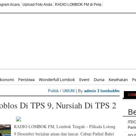
ogram Acara
Upload Foto Anda
RADIO LOMBOK FM di Peta
kan Nilai
Ekonomi
Peristiwa
Wonderfull Lombok
Event
Dunia
Kesehatan
P
Politik
/
UMUM
| By
admin 3 lombokfm
COM
oblos Di TPS 9, Nursiah Di TPS 2
Be
ITDC
RADIO LOMBOK FM, Lombok Tengah – Pilkada Loteng
Pari
9 Desember berjalan aman dan lancar. Cabup Pathul Bahri
SD I