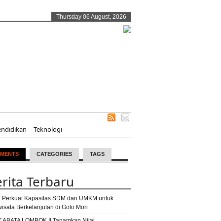
Thursday 06 August, 2026
endidikan
Teknologi
MENTS
CATEGORIES
TAGS
rita Terbaru
 Perkuat Kapasitas SDM dan UMKM untuk
wisata Berkelanjutan di Golo Mori
T ABATA LOMBOK II Tanamkan Nilai