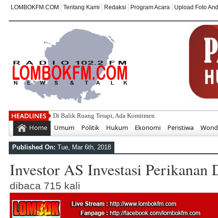
LOMBOKFM.COM
Tentang Kami
Redaksi
Program Acara
Upload Foto An
Di Balik Ruang Terapi, Ada Komitmen Besar SEKOLAH ABA
Home
Umum
Politik
Hukum
Ekonomi
Peristiwa
Wonde
Published On:
Tue, Mar 6th, 2018
Investor AS Investasi Perikanan 
dibaca 715 kali