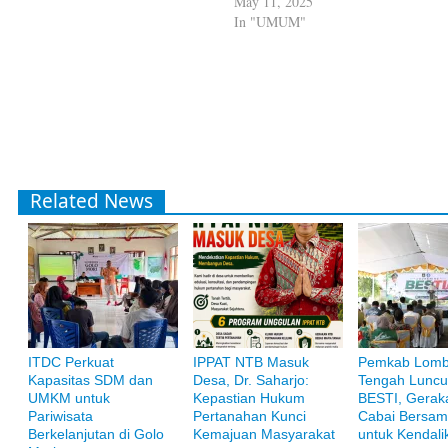
May 11, 2025
In "UMUM"
Related News
ITDC Perkuat
IPPAT NTB Masuk
Pemkab Lom
Kapasitas SDM dan
Desa, Dr. Saharjo:
Tengah Luncu
Bank Muamalat
UMKM untuk
Kepastian Hukum
BESTI, Gerak
Raih ketenangan dengan akses yang luas di Bank Muamalat
Pariwisata
Pertanahan Kunci
Cabai Bersam
Berkelanjutan di Golo
Kemajuan Masyarakat
untuk Kendalik