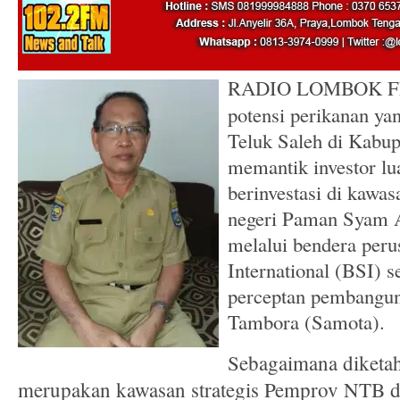
RADIO LOMBOK FM,
potensi perikanan ya
Teluk Saleh di Kabu
memantik investor lu
berinvestasi di kawasa
negeri Paman Syam A
melalui bendera peru
International (BSI) 
perceptan pembangun
Tambora (Samota).
Sebagaimana diketah
merupakan kawasan strateg
is Pemprov NTB d